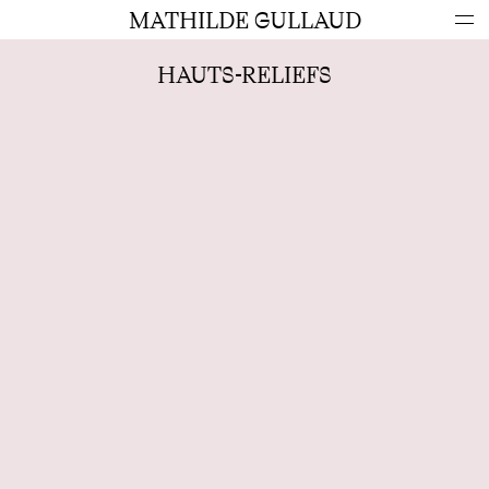
MATHILDE GULLAUD
e · scénographie d'exposition · signalétique · création graphiq
HAUTS-RELIEFS